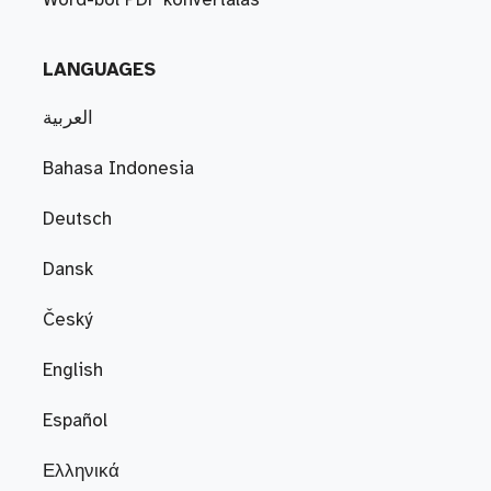
Word-ből PDF konvertálás
LANGUAGES
العربية
Bahasa Indonesia
Deutsch
Dansk
Český
English
Español
Ελληνικά