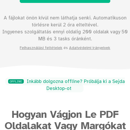
A fájlokat önön kívül nem láthatja senki. Automatikuson
törlésre kerül 2 óra elteltével.
Ingyenes szolgáltatás ennyi oldalig
200
oldalak vagy
50
MB és 3 tasks óránként.
Felhasználási feltételek
és
Adatvédelmi irányelvek
Inkább dolgozna offline? Próbálja ki a Sejda
OFFLINE
Desktop-ot
Hogyan Vágjon Le PDF
Oldalakat Vagy Margókat