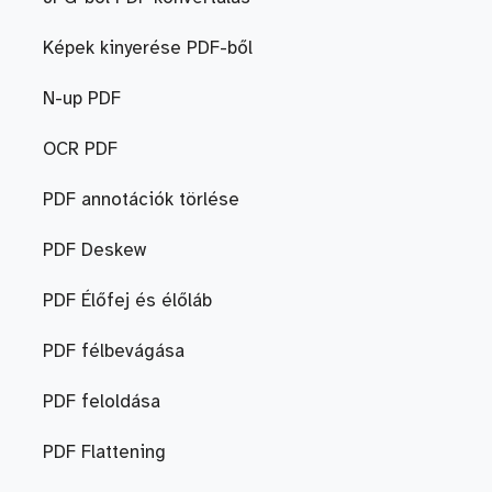
Képek kinyerése PDF-ből
N-up PDF
OCR PDF
PDF annotációk törlése
PDF Deskew
PDF Élőfej és élőláb
PDF félbevágása
PDF feloldása
PDF Flattening