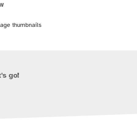
ew
page thumbnails
's go!