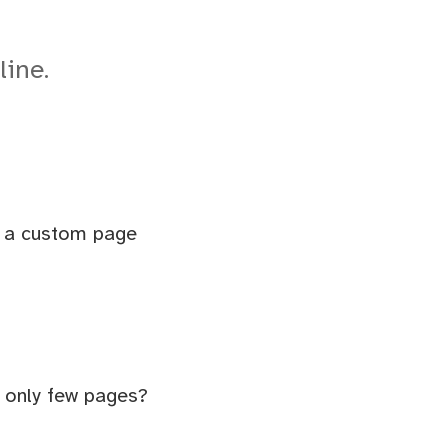
line.
t a custom page
e only few pages?