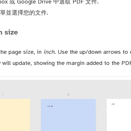
x 或 Google Drive 中選取 PDF 文件.
菜單並選擇您的文件.
n size
the page size, in
inch
. Use the up/down arrows to 
 will update, showing the margin added to the PD