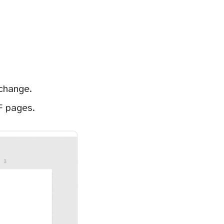
change.
F pages.