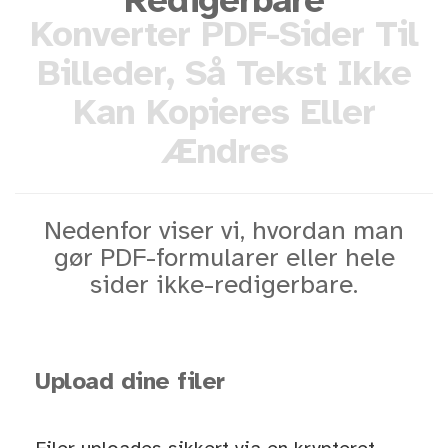
Redigerbare
Konverter PDF-Sider Til
Billeder, Så Tekst Ikke
Kan Kopieres Eller
Ændres
Nedenfor viser vi, hvordan man
gør PDF-formularer eller hele
sider ikke-redigerbare.
Upload dine filer