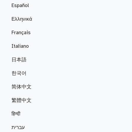
Español
Ελληνικά
Français
Italiano
日本語
한국어
简体中文
繁體中文
हिन्दी
עברית