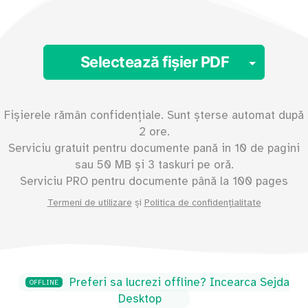
Toggl
Selectează fișier PDF
Fișierele rămân confidențiale. Sunt șterse automat după
2 ore.
Serviciu gratuit pentru documente pană in
10
de pagini
sau
50
MB și 3 taskuri pe oră.
Serviciu PRO pentru documente până la
100 pages
Termeni de utilizare
și
Politica de confidențialitate
Preferi sa lucrezi offline? Incearca Sejda
OFFLINE
Desktop