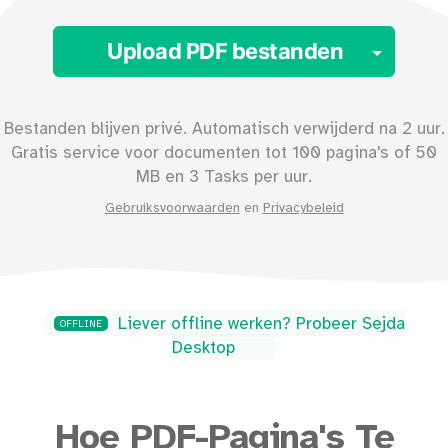
Toggl
Upload PDF bestanden
Bestanden blijven privé. Automatisch verwijderd na 2 uur.
Gratis service voor documenten tot
100
pagina's of
50
MB en 3 Tasks per uur.
Gebruiksvoorwaarden
en
Privacybeleid
Liever offline werken? Probeer Sejda
OFFLINE
Desktop
Hoe PDF-Pagina's Te