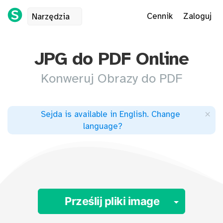
Cennik
Zaloguj
Narzędzia
JPG do PDF Online
Konweruj Obrazy do PDF
×
Sejda is available in English
.
Change
language
?
Toggle 
Prześlij pliki image