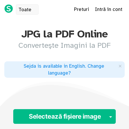
Preturi
Intră în cont
Toate
JPG la PDF Online
Converteşte Imagini la PDF
×
Sejda is available in English
.
Change
language
?
Togg
Selectează fișiere image