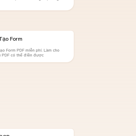
Tạo Form
tạo Form PDF miễn phí. Làm cho
ệu PDF có thể điền được