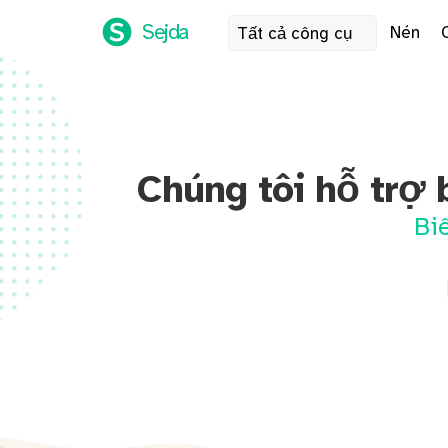
Sejda
Nén
Tất cả công cụ
Chúng tôi hỗ trợ 
Bi