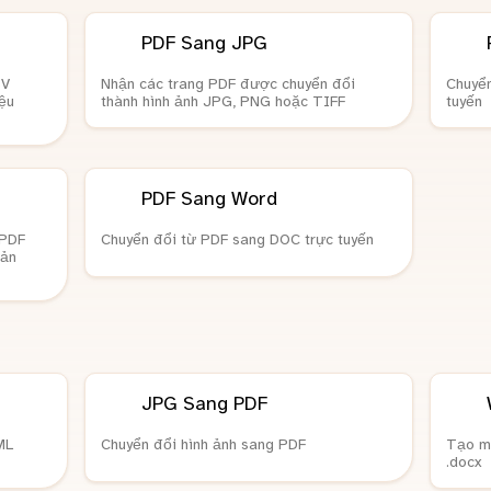
PDF Sang JPG
SV
Nhận các trang PDF được chuyển đổi
Chuyển
iệu
thành hình ảnh JPG, PNG hoặc TIFF
tuyến
PDF Sang Word
 PDF
Chuyển đổi từ PDF sang DOC trực tuyến
bản
JPG Sang PDF
ML
Chuyển đổi hình ảnh sang PDF
Tạo mộ
.docx