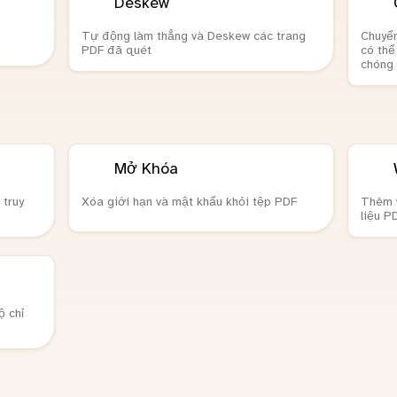
Deskew
Tự động làm thẳng và Deskew các trang
Chuyển
PDF đã quét
có thể
chóng 
Mở Khóa
 truy
Xóa giới hạn và mật khẩu khỏi tệp PDF
Thêm w
liệu P
ộ chỉ