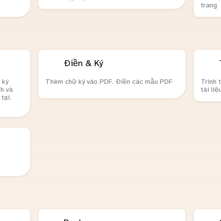
trang
Điền & Ký
 ký
Thêm chữ ký vào PDF. Điền các mẫu PDF
Trình 
nh và
tài li
tại.