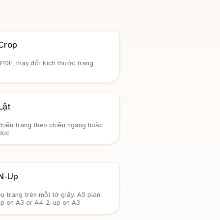
Crop
 PDF, thay đổi kích thước trang
Lật
hiếu trang theo chiều ngang hoặc
dọc
N-Up
ều trang trên mỗi tờ giấy. A5 plan
p on A3 or A4 2-up on A3