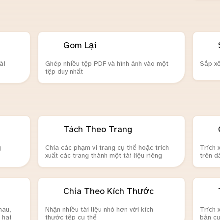
Gom Lại
ài
Ghép nhiều tệp PDF và hình ảnh vào một
Sắp xế
tệp duy nhất
Tách Theo Trang
g
Chia các phạm vi trang cụ thể hoặc trích
Trích 
xuất các trang thành một tài liệu riêng
trên d
Chia Theo Kích Thước
hau,
Nhận nhiều tài liệu nhỏ hơn với kích
Trích x
 hai
thước tệp cụ thể
bản cụ