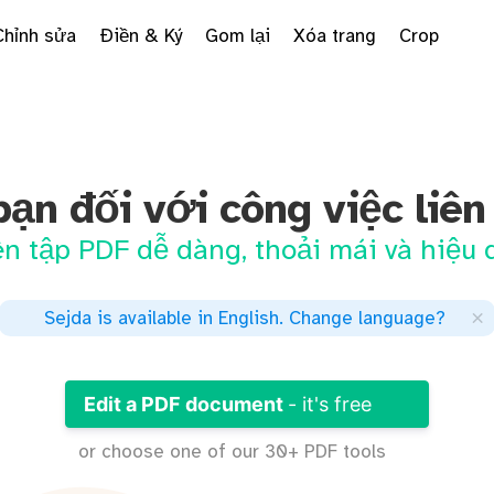
Chỉnh sửa
Điền & Ký
Gom lại
Xóa trang
Crop
bạn đối với công việc liê
ên tập PDF dễ dàng, thoải mái và hiệu 
×
Sejda is available in English
.
Change language
?
Edit a PDF document
- it's free
or choose one of our 30+ PDF tools