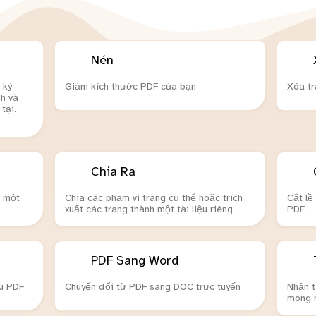
Nén
 ký
Giảm kích thước PDF của bạn
Xóa tr
nh và
tại.
Chia Ra
o một
Chia các phạm vi trang cụ thể hoặc trích
Cắt lề
xuất các trang thành một tài liệu riêng
PDF
PDF Sang Word
u PDF
Chuyển đổi từ PDF sang DOC trực tuyến
Nhận t
mong 