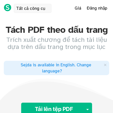
Giá
Đăng nhập
Tất cả công cụ
Tách PDF theo dấu trang
Trích xuất chương để tách tài liệu
dựa trên dấu trang trong mục lục
×
Sejda is available in English
.
Change
language
?
Toggle 
Tải lên tệp PDF