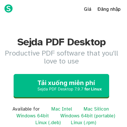
Giá
Đăng nhập
Sejda PDF Desktop
Productive PDF software that you'll
love to use
Tải xuống miễn phí
Sejda PDF Desktop
7.9.7
for Linux
Available for
Mac Intel
Mac Silicon
Windows 64bit
Windows 64bit (portable)
Linux (.deb)
Linux (.rpm)