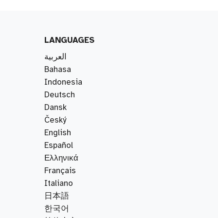
LANGUAGES
العربية
Bahasa
Indonesia
Deutsch
Dansk
Český
English
Español
Ελληνικά
Français
Italiano
日本語
한국어