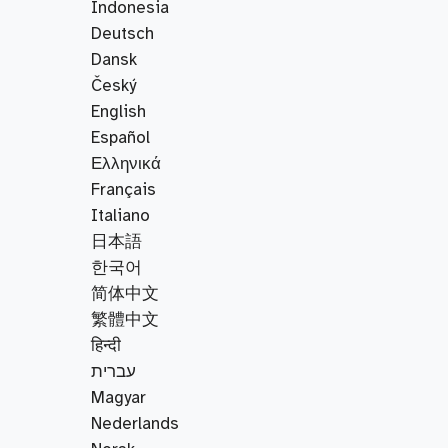
Indonesia
Deutsch
Dansk
Český
English
Español
Ελληνικά
Français
Italiano
日本語
한국어
简体中文
繁體中文
हिन्दी
עברית
Magyar
Nederlands