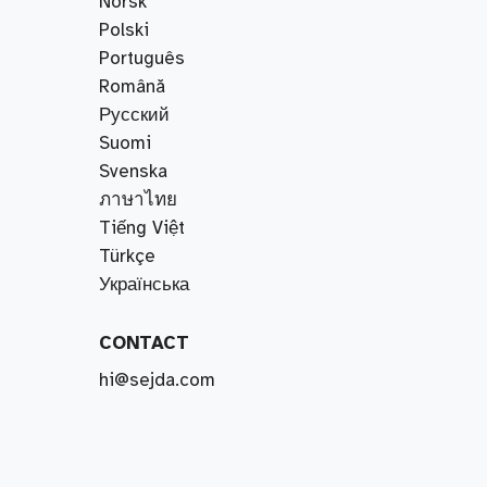
Norsk
Polski
Português
Română
Русский
Suomi
Svenska
ภาษาไทย
Tiếng Việt
Türkçe
Українська
CONTACT
hi@sejda.com